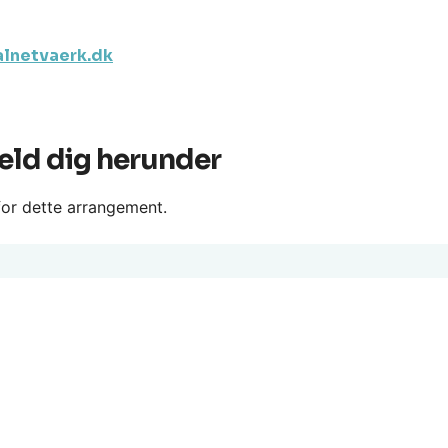
lnetvaerk.dk
eld dig herunder
 for dette arrangement.
ON
MAIL
05 35
jl@metalnetvaerk.dk
33 66
hb@metalnetvaerk.dk
44 66
fb@metalnetvaerk.dk