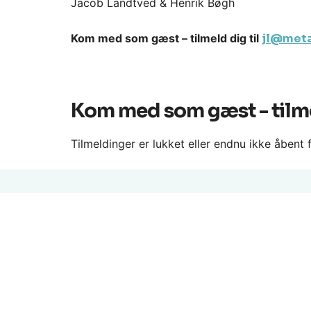
Jacob Landtved & Henrik Bøgh
Kom med som gæst – tilmeld dig til
jl@meta
Kom med som gæst - tilm
Tilmeldinger er lukket eller endnu ikke åbent
TELEF
53 60 
22 72 
40 32 