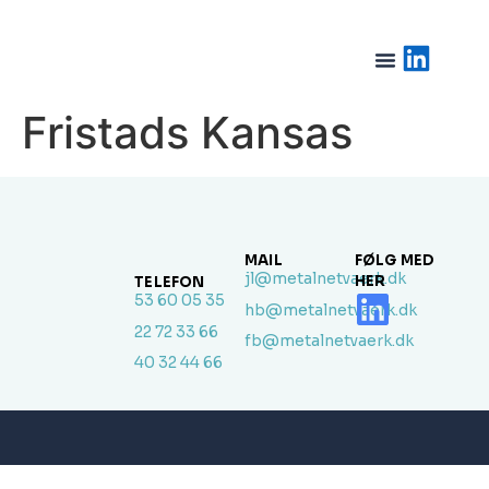
Fristads Kansas
MAIL
FØLG MED
jl@metalnetvaerk.dk
HER
TELEFON
53 60 05 35
hb@metalnetvaerk.dk
22 72 33 66
fb@metalnetvaerk.dk
40 32 44 66