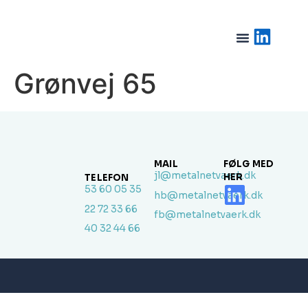
Grønvej 65
MAIL
FØLG MED
jl@metalnetvaerk.dk
HER
TELEFON
53 60 05 35
hb@metalnetvaerk.dk
22 72 33 66
fb@metalnetvaerk.dk
40 32 44 66