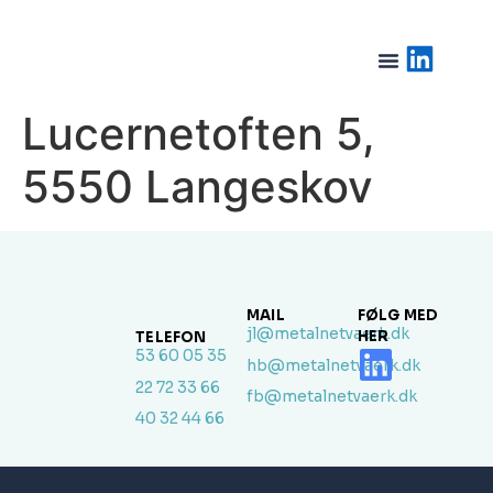
Lucernetoften 5,
5550 Langeskov
MAIL
FØLG MED
jl@metalnetvaerk.dk
HER
TELEFON
53 60 05 35
hb@metalnetvaerk.dk
22 72 33 66
fb@metalnetvaerk.dk
40 32 44 66