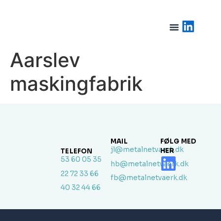
Aarslev
maskingfabrik
MAIL
FØLG MED
jl@metalnetvaerk.dk
HER
TELEFON
53 60 05 35
hb@metalnetvaerk.dk
22 72 33 66
fb@metalnetvaerk.dk
40 32 44 66