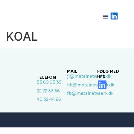
KOAL
MAIL
FØLG MED
jl@metalnetvaerk.dk
HER
TELEFON
53 60 05 35
hb@metalnetvaerk.dk
22 72 33 66
fb@metalnetvaerk.dk
40 32 44 66